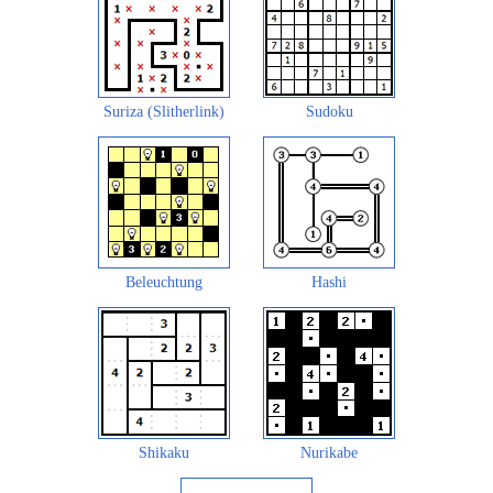
Suriza (Slitherlink)
Sudoku
Beleuchtung
Hashi
Shikaku
Nurikabe