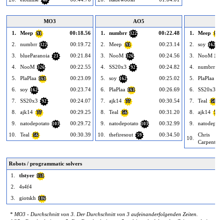
48
MO3
AO5
1.
Meep
00:18.56
1.
numbrr
00:22.48
1.
Meep
91
322
91
2.
numbrr
00:19.72
2.
Meep
00:23.14
2.
soy
322
91
162
3.
blueParanoia
00:21.84
3.
NooM
00:24.56
3.
NooM
23
326
32
4.
NooM
00:22.55
4.
SS20x3
00:24.82
4.
numbrr
326
92
3
5.
PlaPlaa
00:23.09
5.
soy
00:25.02
5.
PlaPlaa
161
162
1
6.
soy
00:23.74
6.
PlaPlaa
00:26.69
6.
SS20x3
162
161
7.
SS20x3
00:24.07
7.
ajk14
00:30.54
7.
Teal
92
77
56
8.
ajk14
00:29.25
8.
Teal
00:31.20
8.
ajk14
77
56
77
9.
natodepotato
00:29.72
9.
natodepotato
00:32.99
9.
natodepot
103
103
10.
Teal
00:30.39
10.
thefiresout
00:34.50
Chris
56
59
10.
Carpenter
Robots / programmatic solvers
1.
tlstyer
151
2.
4s4f4
3.
giotskh
186
* MO3 - Durchschnitt von 3. Der Durchschnitt von 3 aufeinanderfolgenden Zeiten.